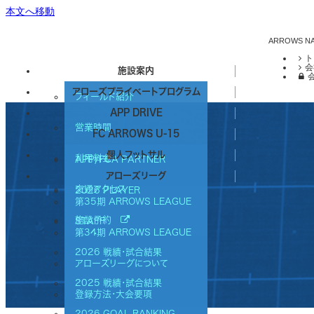
本文へ移動
ARROWS 
ト
会
施設案内
アローズプライベートプログラム
フィールド紹介
APP DRIVE
営業時間
FC ARROWS U-15
個人フットサル
利用料金
APP/FCA PARTNER
アローズリーグ
交通アクセス
2026 PLAYER
第35期 ARROWS LEAGUE
施設予約
STAFF
第34期 ARROWS LEAGUE
2026 戦績・試合結果
アローズリーグについて
2025 戦績・試合結果
登録方法・大会要項
2026 GOAL RANKING