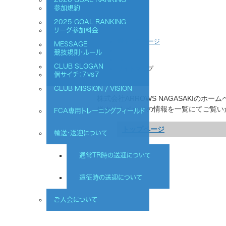
参加規約
2025 GOAL RANKING
リーグ参加料金
トップページ
MESSAGE
競技規則・ルール
＞
CLUB SLOGAN
サイトマップ
個サイチ：７vs７
CLUB MISSION / VISION
株式会社ARROWS NAGASAKIの
当ホームページの情報を一覧にてご覧い
FCA専用トレーニングフィールド
トップページ
輸送・送迎について
通常TR時の送迎について
遠征時の送迎について
ご入会について