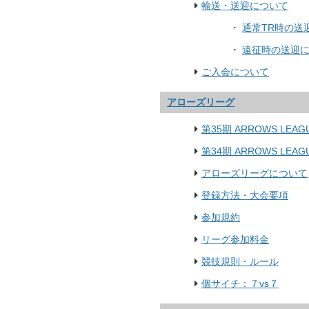
輸送・送迎について
・
通常TR時の送
・
遠征時の送迎
ご入会について
アローズリーグ
第35期 ARROWS LEAG
第34期 ARROWS LEAG
アローズリーグについて
登録方法・大会要項
参加規約
リーグ参加料金
競技規則・ルール
個サイチ：７vs７