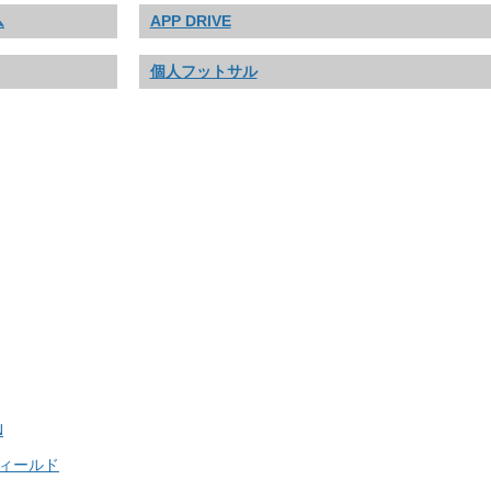
ム
APP DRIVE
個人フットサル
N
フィールド