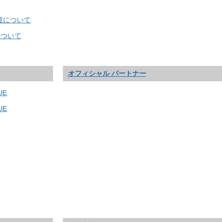
迎について
について
オフィシャル パートナー
UE
UE